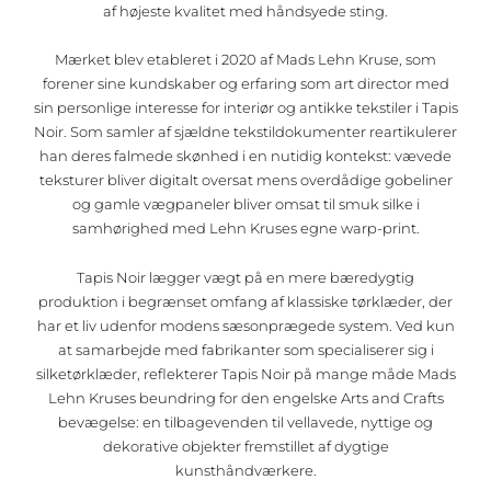
af højeste kvalitet med håndsyede sting.
Mærket blev etableret i 2020 af Mads Lehn Kruse, som
forener sine kundskaber og erfaring som art director med
sin personlige interesse for interiør og antikke tekstiler i Tapis
Noir. Som samler af sjældne tekstildokumenter reartikulerer
han deres falmede skønhed i en nutidig kontekst: vævede
teksturer bliver digitalt oversat mens overdådige gobeliner
og gamle vægpaneler bliver omsat til smuk silke i
samhørighed med Lehn Kruses egne warp-print.
Tapis Noir lægger vægt på en mere bæredygtig
produktion i begrænset omfang af klassiske tørklæder, der
har et liv udenfor modens sæsonprægede system. Ved kun
at samarbejde med fabrikanter som specialiserer sig i
silketørklæder, reflekterer Tapis Noir på mange måde Mads
Lehn Kruses beundring for den engelske Arts and Crafts
bevægelse: en tilbagevenden til vellavede, nyttige og
dekorative objekter fremstillet af dygtige
kunsthåndværkere.