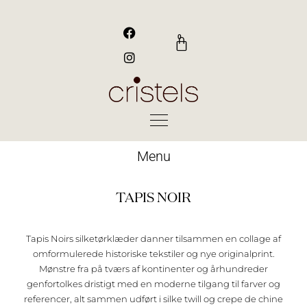
Gå
til
F
I
a
n
indholdet
0
Kurv
c
s
e
t
b
a
o
g
o
r
k
a
m
Menu
TAPIS NOIR
Tapis Noirs silketørklæder danner tilsammen en collage af
omformulerede historiske tekstiler og nye originalprint.
Mønstre fra på tværs af kontinenter og århundreder
genfortolkes dristigt med en moderne tilgang til farver og
referencer, alt sammen udført i silke twill og crepe de chine