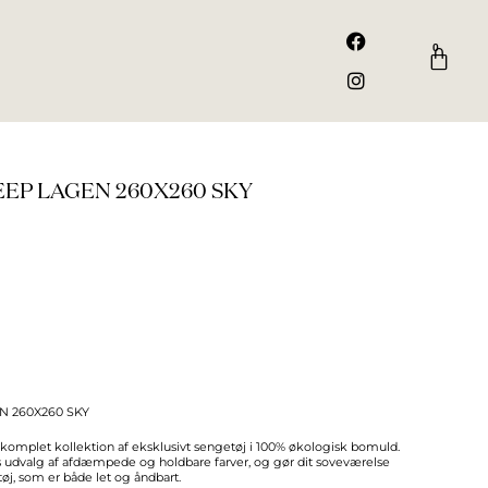
F
I
a
n
0
Kurv
c
s
e
t
b
a
o
g
o
r
k
a
m
EP LAGEN 260X260 SKY
N 260X260 SKY
mplet kollektion af eksklusivt sengetøj i 100% økologisk bomuld.
es udvalg af afdæmpede og holdbare farver, og gør dit soveværelse
øj, som er både let og åndbart.