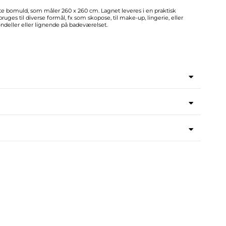
ste bomuld, som måler 260 x 260 cm. Lagnet leveres i en praktisk
es til diverse formål, fx som skopose, til make-up, lingerie, eller
ondeller eller lignende på badeværelset.