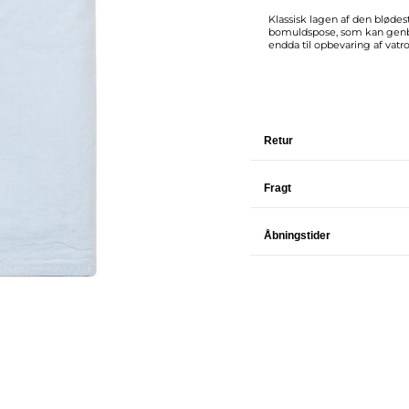
Klassisk lagen af den bløde
bomuldspose, som kan genbrug
endda til opbevaring af vatr
Retur
Fragt
Åbningstider