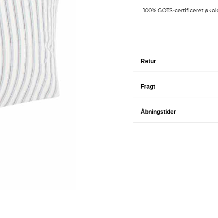
100% GOTS-certificeret økol
Retur
Fragt
Åbningstider