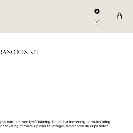
F
I
a
n
0
Kurv
c
s
e
t
b
a
o
g
o
r
k
a
m
RANO MIX KIT
logisk bomuld med lynlåslukning. Pouch har indvendig bomuldsforing
l opbevaring af make-up eller toiletsager, hvad enten du er på farten