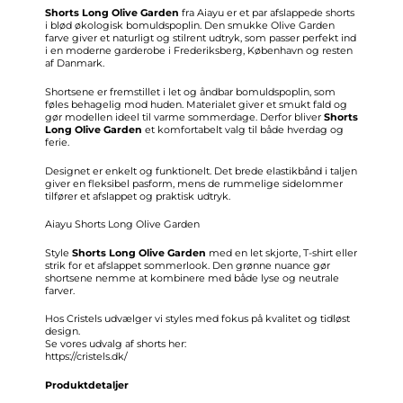
Shorts Long Olive Garden
fra Aiayu er et par afslappede shorts
i blød økologisk bomuldspoplin. Den smukke Olive Garden
farve giver et naturligt og stilrent udtryk, som passer perfekt ind
i en moderne garderobe i Frederiksberg, København og resten
af Danmark.
Shortsene er fremstillet i let og åndbar bomuldspoplin, som
føles behagelig mod huden. Materialet giver et smukt fald og
gør modellen ideel til varme sommerdage. Derfor bliver
Shorts
Long Olive Garden
et komfortabelt valg til både hverdag og
ferie.
Designet er enkelt og funktionelt. Det brede elastikbånd i taljen
giver en fleksibel pasform, mens de rummelige sidelommer
tilfører et afslappet og praktisk udtryk.
Aiayu Shorts Long Olive Garden
Style
Shorts Long Olive Garden
med en let skjorte, T-shirt eller
strik for et afslappet sommerlook. Den grønne nuance gør
shortsene nemme at kombinere med både lyse og neutrale
farver.
Hos Cristels udvælger vi styles med fokus på kvalitet og tidløst
design.
Se vores udvalg af shorts her:
https://cristels.dk/
Produktdetaljer