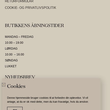
RETURFORMULAR
COOKIE- OG PRIVATLIVSPOLITIK
BUTIKKENS ÅBNINGSTIDER
MANDAG – FREDAG
10.00 – 19.00
LØRDAG
10.00 – 16.00
SØNDAG
LUKKET
NYHEDSBREV
Cookies
SKRIV DIG OP OG VÆR DEN FØRSTE TIL AT MODTAGE NYHEDER
Denne hjemmeside bruger cookies til at forbedre din oplevelse. Vi vil
antage, at du er ok med dette, men du kan fravælge, hvis du ønsker.
Tilmeld nyhedsbrev