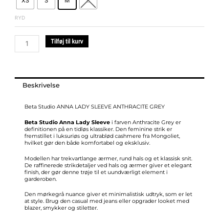
XS
S
M
L
LADY
SLEEVE
RYD
ANTHRACITE
GREY
Tilføj til kurv
antal
Beskrivelse
Beta Studio ANNA LADY SLEEVE ANTHRACITE GREY
Beta Studio Anna Lady Sleeve
i farven Anthracite Grey er
definitionen på en tidløs klassiker. Den feminine strik er
fremstillet i luksuriøs og ultrablød cashmere fra Mongoliet,
hvilket gør den både komfortabel og eksklusiv.
Modellen har trekvartlange ærmer, rund hals og et klassisk snit.
De raffinerede strikdetaljer ved hals og ærmer giver et elegant
finish, der gør denne trøje til et uundværligt element i
garderoben.
Den mørkegrå nuance giver et minimalistisk udtryk, som er let
at style. Brug den casual med jeans eller opgrader looket med
blazer, smykker og stiletter.