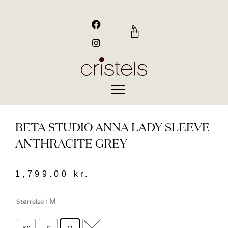
Gå
til
F
I
a
n
indholdet
0
Kurv
c
s
e
t
b
a
o
g
o
r
k
a
m
BETA STUDIO ANNA LADY SLEEVE
ANTHRACITE GREY
1,799.00
kr.
Beta
: M
Størrelse
Studio
ANNA