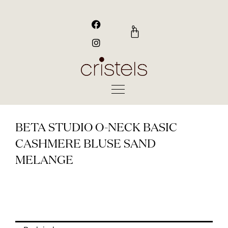
Gå
til
F
I
a
n
indholdet
0
Kurv
c
s
e
t
b
a
o
g
o
r
k
a
m
BETA STUDIO O-NECK BASIC
CASHMERE BLUSE SAND
MELANGE