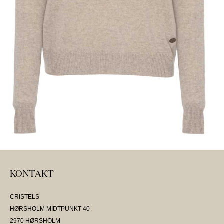
KONTAKT
CRISTELS
HØRSHOLM MIDTPUNKT 40
2970 HØRSHOLM