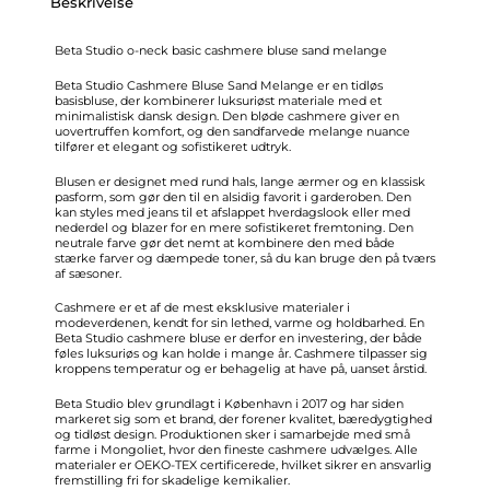
Beskrivelse
Beta Studio o-neck basic cashmere bluse sand melange
Beta Studio Cashmere Bluse Sand Melange er en tidløs
basisbluse, der kombinerer luksuriøst materiale med et
minimalistisk dansk design. Den bløde cashmere giver en
uovertruffen komfort, og den sandfarvede melange nuance
tilfører et elegant og sofistikeret udtryk.
Blusen er designet med rund hals, lange ærmer og en klassisk
pasform, som gør den til en alsidig favorit i garderoben. Den
kan styles med jeans til et afslappet hverdagslook eller med
nederdel og blazer for en mere sofistikeret fremtoning. Den
neutrale farve gør det nemt at kombinere den med både
stærke farver og dæmpede toner, så du kan bruge den på tværs
af sæsoner.
Cashmere er et af de mest eksklusive materialer i
modeverdenen, kendt for sin lethed, varme og holdbarhed. En
Beta Studio cashmere bluse er derfor en investering, der både
føles luksuriøs og kan holde i mange år. Cashmere tilpasser sig
kroppens temperatur og er behagelig at have på, uanset årstid.
Beta Studio blev grundlagt i København i 2017 og har siden
markeret sig som et brand, der forener kvalitet, bæredygtighed
og tidløst design. Produktionen sker i samarbejde med små
farme i Mongoliet, hvor den fineste cashmere udvælges. Alle
materialer er OEKO-TEX certificerede, hvilket sikrer en ansvarlig
fremstilling fri for skadelige kemikalier.