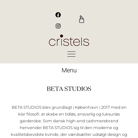
Gå
til
F
I
a
n
indholdet
0
Kurv
c
s
e
t
b
a
o
g
o
r
k
a
m
Menu
BETA STUDIOS
BETA STUDIOS blev grundlagt i København i 2017 med en
klar filosofi: at skabe en tidløs, ansvarlig og luksuriøs
garderobe. Som dansk high-end cashmerebrand
henvender BETA STUDIOS sig til den moderne og
kvalitetsbevidste kvinde, der værdsætter udsøgt design og