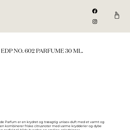
F
I
a
n
0
Kurv
c
s
e
t
b
a
o
g
o
r
k
a
m
DP NO. 602 PARFUME 30 ML.
de Parfum er en krydret og træagtig unisex-duft med et varmt og
men kombinerer friske citrusnoter med varme krydderier og dybe
en perfekt til både hverdag og særlige anledninger.