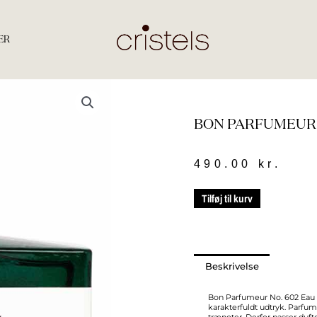
ER
BON PARFUMEUR E
490.00
kr.
BON
Tilføj til kurv
PARFUMEUR
EDP
NO.
602
Beskrivelse
PARFUME
30
Bon Parfumeur No. 602 Eau 
karakterfuldt udtryk. Parfu
ML.
trænoter. Derfor passer duft