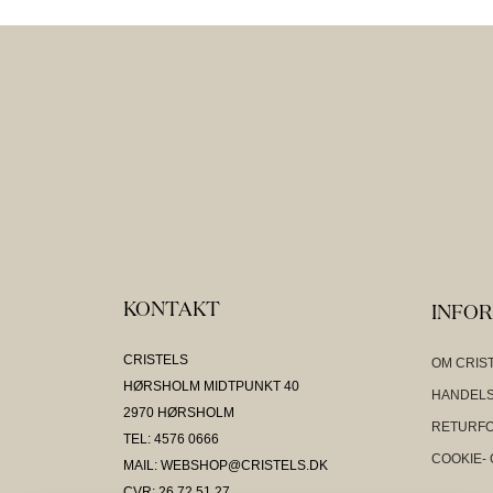
KONTAKT
INFO
CRISTELS
OM CRIS
HØRSHOLM MIDTPUNKT 40
HANDELS
2970 HØRSHOLM
RETURF
TEL: 4576 0666
COOKIE- 
MAIL: WEBSHOP@CRISTELS.DK
CVR: 26 72 51 27