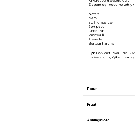
Krydret og træagtig duft
Elegant og moderne udtryk
Noter:
Neroli
St. Thomas bær
Sort peber
Cedertræ
Patchouli
Trænoter
Benzoinharpiks
Køb Bon Parfumeur No. 602 E
fra Hørsholm, København og
Retur
Fragt
Åbningstider