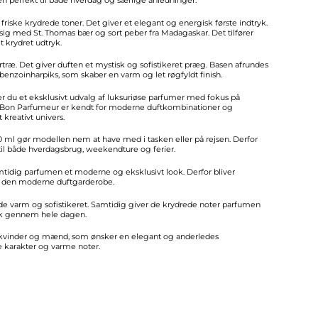
riske krydrede toner. Det giver et elegant og energisk første indtryk.
sig med St. Thomas bær og sort peber fra Madagaskar. Det tilfører
t krydret udtryk.
dertræ. Det giver duften et mystisk og sofistikeret præg. Basen afrundes
enzoinharpiks, som skaber en varm og let røgfyldt finish.
er du et eksklusivt udvalg af luksuriøse parfumer med fokus på
e. Bon Parfumeur er kendt for moderne duftkombinationer og
kreativt univers.
0 ml gør modellen nem at have med i tasken eller på rejsen. Derfor
il både hverdagsbrug, weekendture og ferier.
amtidig parfumen et moderne og eksklusivt look. Derfor bliver
 i den moderne duftgarderobe.
de varm og sofistikeret. Samtidig giver de krydrede noter parfumen
tryk gennem hele dagen.
l kvinder og mænd, som ønsker en elegant og anderledes
karakter og varme noter.