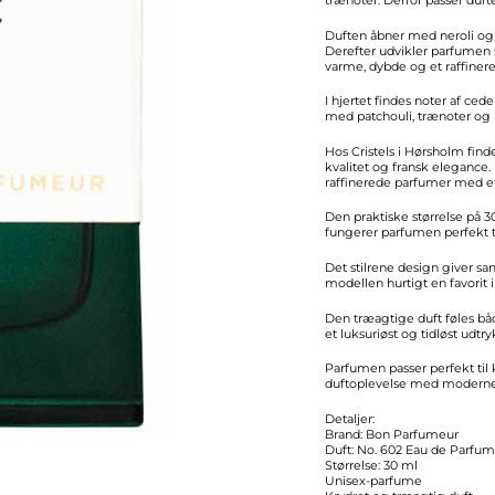
antal
Duften åbner med neroli og f
Derefter udvikler parfumen 
varme, dybde og et raffinere
I hjertet findes noter af ce
med patchouli, trænoter og b
Hos Cristels i Hørsholm find
kvalitet og fransk eleganc
raffinerede parfumer med et 
Den praktiske størrelse på 3
fungerer parfumen perfekt t
Det stilrene design giver s
modellen hurtigt en favorit
Den træagtige duft føles bå
et luksuriøst og tidløst ud
Parfumen passer perfekt ti
duftoplevelse med moderne 
Detaljer:
Brand: Bon Parfumeur
Duft: No. 602 Eau de Parfum
Størrelse: 30 ml
Unisex-parfume