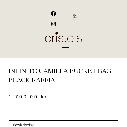
Gå
til
F
I
a
n
indholdet
0
Kurv
c
s
e
t
b
a
o
g
o
r
k
a
m
INFINITO CAMILLA BUCKET BAG
BLACK RAFFIA
1,700.00
kr.
Beskrivelse