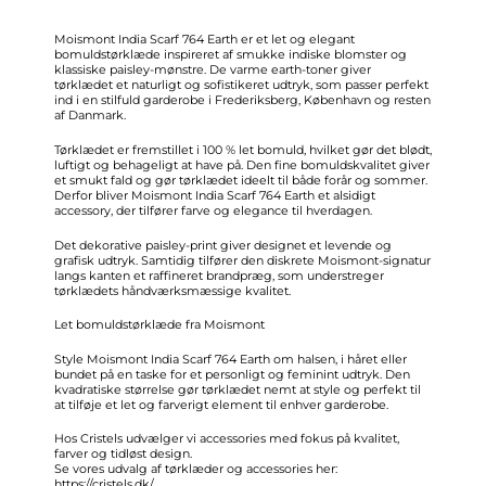
Moismont India Scarf 764 Earth er et let og elegant
bomuldstørklæde inspireret af smukke indiske blomster og
klassiske paisley-mønstre. De varme earth-toner giver
tørklædet et naturligt og sofistikeret udtryk, som passer perfekt
ind i en stilfuld garderobe i Frederiksberg, København og resten
af Danmark.
Tørklædet er fremstillet i 100 % let bomuld, hvilket gør det blødt,
luftigt og behageligt at have på. Den fine bomuldskvalitet giver
et smukt fald og gør tørklædet ideelt til både forår og sommer.
Derfor bliver Moismont India Scarf 764 Earth et alsidigt
accessory, der tilfører farve og elegance til hverdagen.
Det dekorative paisley-print giver designet et levende og
grafisk udtryk. Samtidig tilfører den diskrete Moismont-signatur
langs kanten et raffineret brandpræg, som understreger
tørklædets håndværksmæssige kvalitet.
Let bomuldstørklæde fra Moismont
Style Moismont India Scarf 764 Earth om halsen, i håret eller
bundet på en taske for et personligt og feminint udtryk. Den
kvadratiske størrelse gør tørklædet nemt at style og perfekt til
at tilføje et let og farverigt element til enhver garderobe.
Hos Cristels udvælger vi accessories med fokus på kvalitet,
farver og tidløst design.
Se vores udvalg af tørklæder og accessories her:
https://cristels.dk/