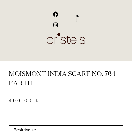
Gå
til
F
I
a
n
indholdet
0
Kurv
c
s
e
t
b
a
o
g
o
r
k
a
m
MOISMONT INDIA SCARF NO. 764
EARTH
400.00
kr.
Beskrivelse