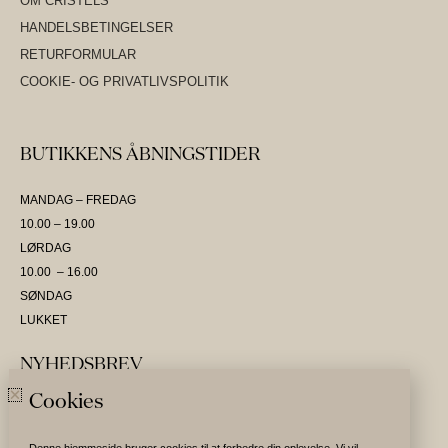
OM CRISTELS
HANDELSBETINGELSER
RETURFORMULAR
COOKIE- OG PRIVATLIVSPOLITIK
BUTIKKENS ÅBNINGSTIDER
MANDAG – FREDAG
10.00 – 19.00
LØRDAG
10.00 – 16.00
SØNDAG
LUKKET
NYHEDSBREV
Cookies
SKRIV DIG OP OG VÆR DEN FØRSTE TIL AT MODTAGE NYHEDER
Denne hjemmeside bruger cookies til at forbedre din oplevelse. Vi vil