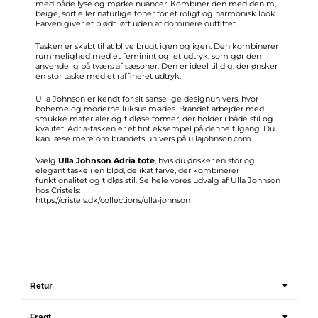
med både lyse og mørke nuancer. Kombinér den med denim,
beige, sort eller naturlige toner for et roligt og harmonisk look.
Farven giver et blødt løft uden at dominere outfittet.
Tasken er skabt til at blive brugt igen og igen. Den kombinerer
rummelighed med et feminint og let udtryk, som gør den
anvendelig på tværs af sæsoner. Den er ideel til dig, der ønsker
en stor taske med et raffineret udtryk.
Ulla Johnson er kendt for sit sanselige designunivers, hvor
boheme og moderne luksus mødes. Brandet arbejder med
smukke materialer og tidløse former, der holder i både stil og
kvalitet. Adria-tasken er et fint eksempel på denne tilgang. Du
kan læse mere om brandets univers på ullajohnson.com.
Vælg
Ulla Johnson Adria tote
, hvis du ønsker en stor og
elegant taske i en blød, delikat farve, der kombinerer
funktionalitet og tidløs stil. Se hele vores udvalg af Ulla Johnson
hos Cristels:
https://cristels.dk/collections/ulla-johnson
Retur
Fragt