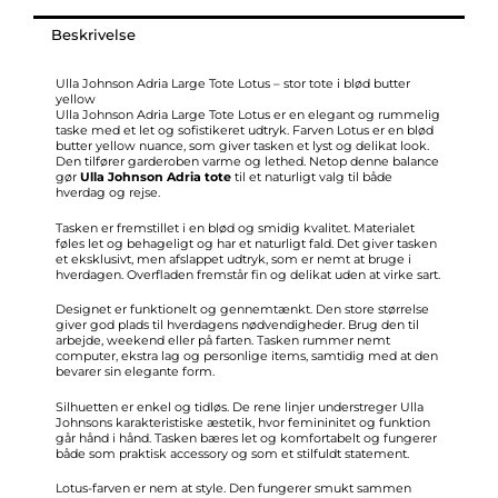
Large
Tote
Beskrivelse
LOTUS
antal
Ulla Johnson Adria Large Tote Lotus – stor tote i blød butter
yellow
Ulla Johnson Adria Large Tote Lotus er en elegant og rummelig
taske med et let og sofistikeret udtryk. Farven Lotus er en blød
butter yellow nuance, som giver tasken et lyst og delikat look.
Den tilfører garderoben varme og lethed. Netop denne balance
gør
Ulla Johnson Adria tote
til et naturligt valg til både
hverdag og rejse.
Tasken er fremstillet i en blød og smidig kvalitet. Materialet
føles let og behageligt og har et naturligt fald. Det giver tasken
et eksklusivt, men afslappet udtryk, som er nemt at bruge i
hverdagen. Overfladen fremstår fin og delikat uden at virke sart.
Designet er funktionelt og gennemtænkt. Den store størrelse
giver god plads til hverdagens nødvendigheder. Brug den til
arbejde, weekend eller på farten. Tasken rummer nemt
computer, ekstra lag og personlige items, samtidig med at den
bevarer sin elegante form.
Silhuetten er enkel og tidløs. De rene linjer understreger Ulla
Johnsons karakteristiske æstetik, hvor femininitet og funktion
går hånd i hånd. Tasken bæres let og komfortabelt og fungerer
både som praktisk accessory og som et stilfuldt statement.
Lotus-farven er nem at style. Den fungerer smukt sammen