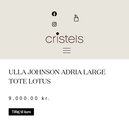
Gå
til
F
I
a
n
indholdet
0
Kurv
c
s
e
t
b
a
o
g
o
r
k
a
m
ULLA JOHNSON ADRIA LARGE
TOTE LOTUS
9,000.00
kr.
ulla
Tilføj til kurv
Johnson
Adria