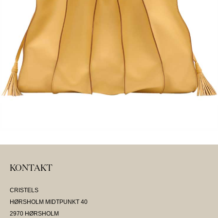
KONTAKT
CRISTELS
HØRSHOLM MIDTPUNKT 40
2970 HØRSHOLM