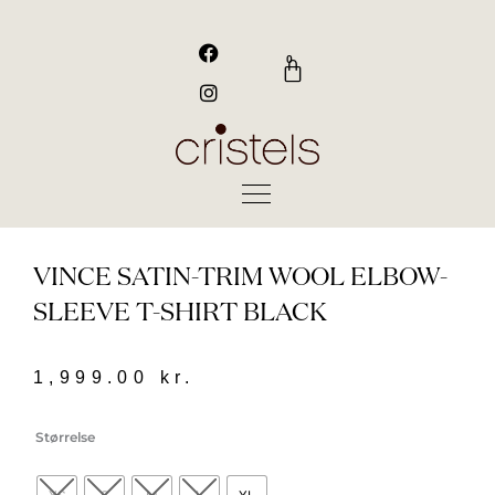
Gå
til
F
I
a
n
indholdet
0
Kurv
c
s
e
t
b
a
o
g
o
r
k
a
m
VINCE SATIN-TRIM WOOL ELBOW-
SLEEVE T-SHIRT BLACK
1,999.00
kr.
Vince
Størrelse
Satin-
Trim