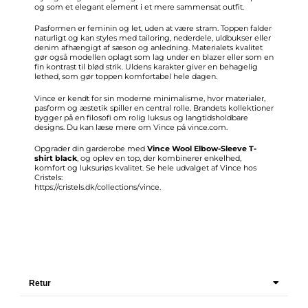
og som et elegant element i et mere sammensat outfit.
Pasformen er feminin og let, uden at være stram. Toppen falder
naturligt og kan styles med tailoring, nederdele, uldbukser eller
denim afhængigt af sæson og anledning. Materialets kvalitet
gør også modellen oplagt som lag under en blazer eller som en
fin kontrast til blød strik. Uldens karakter giver en behagelig
lethed, som gør toppen komfortabel hele dagen.
Vince er kendt for sin moderne minimalisme, hvor materialer,
pasform og æstetik spiller en central rolle. Brandets kollektioner
bygger på en filosofi om rolig luksus og langtidsholdbare
designs. Du kan læse mere om Vince på vince.com.
Opgrader din garderobe med
Vince Wool Elbow-Sleeve T-
shirt black
, og oplev en top, der kombinerer enkelhed,
komfort og luksuriøs kvalitet. Se hele udvalget af Vince hos
Cristels:
https://cristels.dk/collections/vince
.
Retur