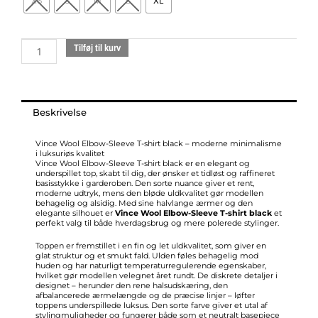
XS
S
M
L
XL
Wool
Elbow-
Sleeve
Tilføj til kurv
T-
Shirt
black
antal
Beskrivelse
Vince Wool Elbow-Sleeve T-shirt black – moderne minimalisme
i luksuriøs kvalitet
Vince Wool Elbow-Sleeve T-shirt black er en elegant og
underspillet top, skabt til dig, der ønsker et tidløst og raffineret
basisstykke i garderoben. Den sorte nuance giver et rent,
moderne udtryk, mens den bløde uldkvalitet gør modellen
behagelig og alsidig. Med sine halvlange ærmer og den
elegante silhouet er
Vince Wool Elbow-Sleeve T-shirt black
et
perfekt valg til både hverdagsbrug og mere polerede stylinger.
Toppen er fremstillet i en fin og let uldkvalitet, som giver en
glat struktur og et smukt fald. Ulden føles behagelig mod
huden og har naturligt temperaturregulerende egenskaber,
hvilket gør modellen velegnet året rundt. De diskrete detaljer i
designet – herunder den rene halsudskæring, den
afbalancerede ærmelængde og de præcise linjer – løfter
toppens underspillede luksus. Den sorte farve giver et utal af
stylingmuligheder og fungerer både som et neutralt basepiece