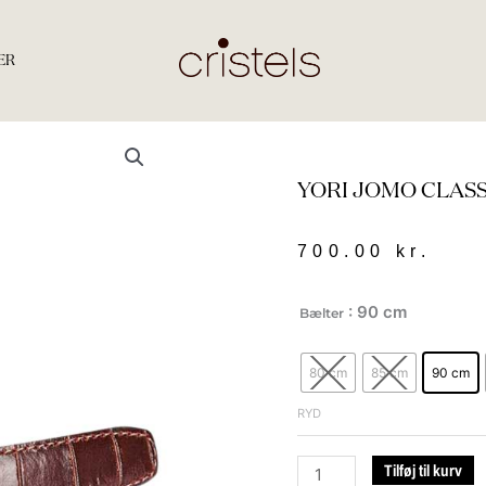
ER
YORI JOMO CLASS
700.00
kr.
YORI
: 90 cm
Bælter
JOMO
CLASSIC
80 cm
85 cm
90 cm
BELT
2
RYD
CM.
croco
Tilføj til kurv
brown