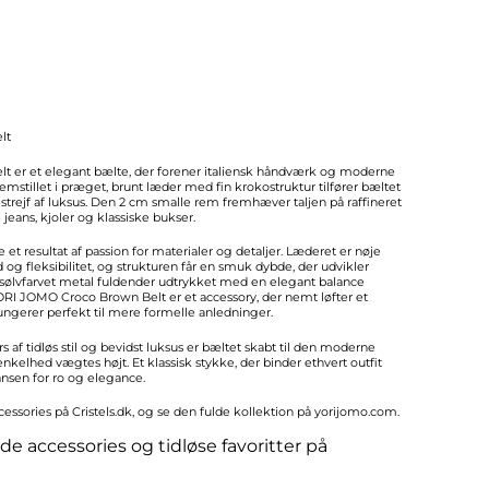
lt
 er et elegant bælte, der forener italiensk håndværk og moderne
Fremstillet i præget, brunt læder med fin krokostruktur tilfører bæltet
strejf af luksus. Den 2 cm smalle rem fremhæver taljen på raffineret
 jeans, kjoler og klassiske bukser.
et resultat af passion for materialer og detaljer. Læderet er nøje
d og fleksibilitet, og strukturen får en smuk dybde, der udvikler
i sølvfarvet metal fuldender udtrykket med en elegant balance
RI JOMO Croco Brown Belt er et accessory, der nemt løfter et
ngerer perfekt til mere formelle anledninger.
rs af tidløs stil og bevidst luksus er bæltet skabt til den moderne
nkelhed vægtes højt. Et klassisk stykke, der binder ethvert outfit
sen for ro og elegance.
cessories på
Cristels.dk
, og se den fulde kollektion på
yorijomo.com
.
de accessories og tidløse favoritter på