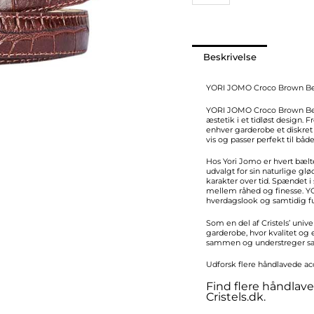
antal
Beskrivelse
YORI JOMO Croco Brown Be
YORI JOMO Croco Brown Belt
æstetik i et tidløst design. 
enhver garderobe et diskret 
vis og passer perfekt til både
Hos Yori Jomo er hvert bælte 
udvalgt for sin naturlige glø
karakter over tid. Spændet 
mellem råhed og finesse. YO
hverdagslook og samtidig fu
Som en del af Cristels’ unive
garderobe, hvor kvalitet og e
sammen og understreger san
Udforsk flere håndlavede ac
Find flere håndlave
Cristels.dk
.