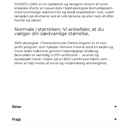
SHORTS LONG er en opdateret og længere version af vores
klassiske shorts: en casual style i blød økologisk bomuldspoplin
med rummelige sidelommer og bredt elastikbånd i livet. Justér
længden på shortsene ved at rulle benene op eller ned, alt efter
humør og sæson.
Normale i størrelsen. Vi anbefaler, at du
vælger din sædvanlige størrelse,
100% økologisk Chetna-bomuld. Chetna Organic er et non-
profit program, som hjælper farmere med at opnå en bedre og
mere stabil indkomst gennem bæredygtigt landbrug.
Bomulden er samtidig GOTS-certificeret – sourcet og
bearbejdet lokalt i Indien på en BSCI-certificeret fabrik, som
sikrer et højt niveau af social og miljømæssig ansvarlighed.
Retur
Fragt