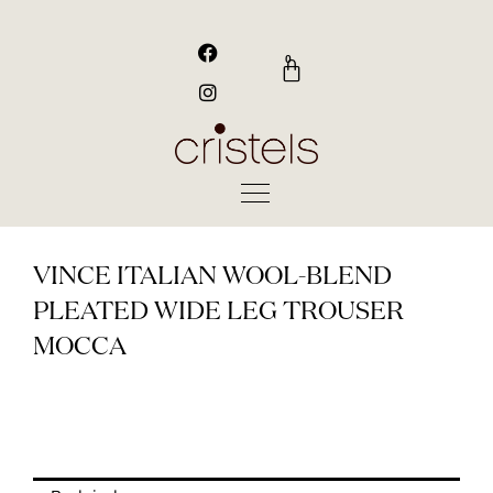
Gå
til
F
I
a
n
indholdet
0
Kurv
c
s
e
t
b
a
o
g
o
r
k
a
m
VINCE ITALIAN WOOL-BLEND
PLEATED WIDE LEG TROUSER
MOCCA