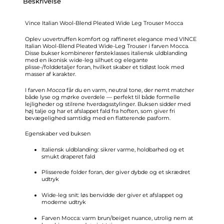
Beskrivelse
Vince Italian Wool-Blend Pleated Wide Leg Trouser Mocca
Oplev uovertruffen komfort og raffineret elegance med VINCE
Italian Wool-Blend Pleated Wide-Leg Trouser i farven Mocca.
Disse bukser kombinerer førsteklasses italiensk uldblanding
med en ikonisk wide-leg silhuet og elegante
plisse-/folddetaljer foran, hvilket skaber et tidløst look med
masser af karakter.
I farven
Mocca
får du en varm, neutral tone, der nemt matcher
både lyse og mørke overdele — perfekt til både formelle
lejligheder og stilrene hverdagsstylinger. Buksen sidder med
høj talje og har et afslappet fald fra hoften, som giver fri
bevægelighed samtidig med en flatterende pasform.
Egenskaber ved buksen
Italiensk uldblanding: sikrer varme, holdbarhed og et
smukt draperet fald
Plisserede folder foran, der giver dybde og et skrædret
udtryk
Wide-leg snit: løs benvidde der giver et afslappet og
moderne udtryk
Farven Mocca: varm brun/beiget nuance, utrolig nem at