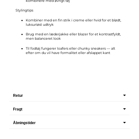
kombinere med øvrigt tøj
Stylingtips
Kombiner med en fin strik i creme eller hvid for et blødt,
luksuriøst udtryk
Brug med en læderjakke eller blazer for et kontrastfyldt,
men balanceret look
Til fodtøj fungerer loafers eller chunky sneakers — alt
efter om du vil have formalitet eller afslappet kant
Retur
Fragt
Åbningstider