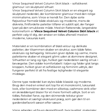
Vince Sequined Velvet Column Skirt black – sofistikeret
glamour i en skulpturel silhuet
Vince Sequined Velvet Column Skirt black er en elegant og
skulpturel nederdel, der kombinerer glamour med den rolige
minimalisme, som Vince er kendt for. Den dybe sorte
fløjsvelour fremstår både eksklusiv og moderne, mens de
diskrete, fintfordelte pailetter tilfører et subtilt spil, der fanger
lyset på den smukkeste måde. Med sin flatterende, langstrakte
kolonneform er
Vince Sequined Velvet Column Skirt black
et
perfekt valg til dig, der ønsker en tidløs aftenstil med en
moderne, luksuriøs kant.
Materialet er en kombination af blød velour og delikate
pailetter, der tilsammen skaber en struktur, som både føles
eksklusiv og behagelig. Velouren giver dybde og varme, mens
pailetterne skaber et elegant glimt uden at dominere designet.
Silhuetten er lang og lige, hvilket gør nederdelen særlig smuk i
bevægelse. Den sidder komfortabelt i taljen og falder glat langs
kroppen, hvilket giver et sofistikeret og feminint udtryk, der
fungerer perfekt til alt fra festlige lejligheder til elegante
middage.
Denne type nederdel kan styles både klassisk og moderne.
Brug den med en enkel sort top for et monokromt, luksuriøst
look, eller kombiner den med en silketop, cashmere-strik eller
en skræddersyet blazer for et mere formelt udtryk. Sort er en
tidløs, fleksibel farve, og den skinnende tekstur giver
nederdelen et særligt eksklusivt præg, som gør den til en
garderobefavorit sæson efter sæson.
Vince arbejder ud fra en designfilosofi, hvor kvalitet, materialer