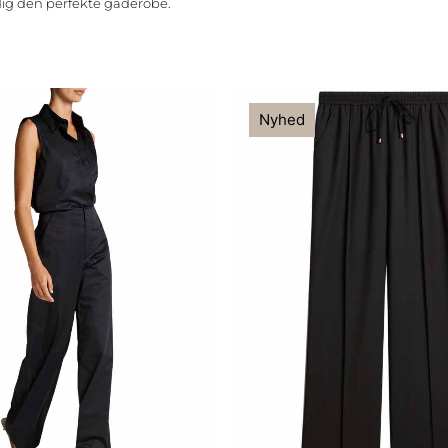
 dig den perfekte gaderobe.
Nyhed