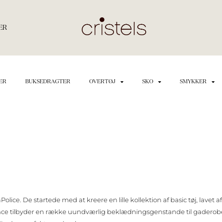
ER
ER
BUKSEDRAGTER
OVERTØJ
SKO
SMYKKER
ice. De startede med at kreere en lille kollektion af basic tøj, lavet af
ce tilbyder en række uundværlig beklædningsgenstande til gaderoben 