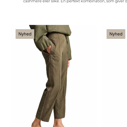
cashmere eller silke. En perfekt kombination, som giver
Nyhed
Nyhed