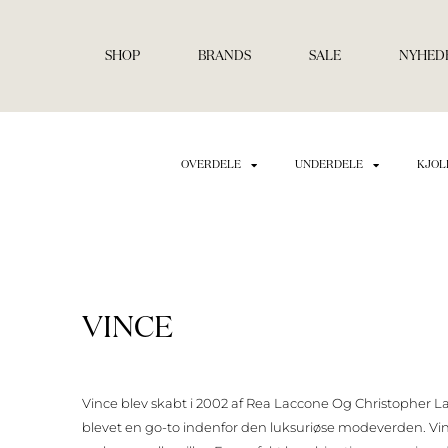
Gå
til
indholdet
SHOP
BRANDS
SALE
NYHED
OVERDELE
UNDERDELE
KJOL
VINCE
Vince blev skabt i 2002 af Rea Laccone Og Christopher LaPol
blevet en go-to indenfor den luksuriøse modeverden. Vin