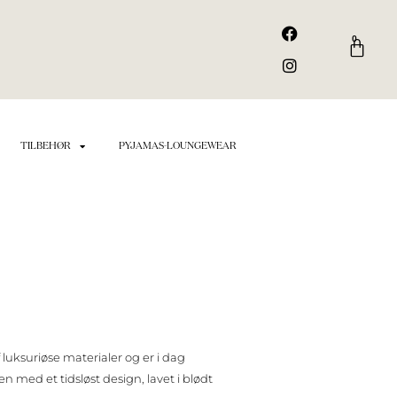
F
I
a
n
0
Kurv
c
s
e
t
b
a
o
g
o
r
k
a
TILBEHØR
PYJAMAS-LOUNGEWEAR
m
 luksuriøse materialer og er i dag
med et tidsløst design, lavet i blødt