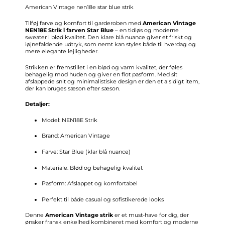
American Vintage nen18e star blue strik
Tilføj farve og komfort til garderoben med
American Vintage
NEN18E Strik i farven Star Blue
– en tidløs og moderne
sweater i blød kvalitet. Den klare blå nuance giver et friskt og
iøjnefaldende udtryk, som nemt kan styles både til hverdag og
mere elegante lejligheder.
Strikken er fremstillet i en blød og varm kvalitet, der føles
behagelig mod huden og giver en flot pasform. Med sit
afslappede snit og minimalistiske design er den et alsidigt item,
der kan bruges sæson efter sæson.
Detaljer:
Model: NEN18E Strik
Brand: American Vintage
Farve: Star Blue (klar blå nuance)
Materiale: Blød og behagelig kvalitet
Pasform: Afslappet og komfortabel
Perfekt til både casual og sofistikerede looks
Denne
American Vintage strik
er et must-have for dig, der
ønsker fransk enkelhed kombineret med komfort og moderne