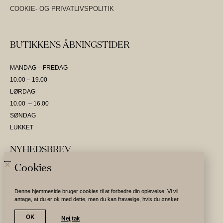
COOKIE- OG PRIVATLIVSPOLITIK
BUTIKKENS ÅBNINGSTIDER
MANDAG – FREDAG
10.00 – 19.00
LØRDAG
10.00 – 16.00
SØNDAG
LUKKET
NYHEDSBREV
Cookies
SKRIV DIG OP OG VÆR DEN FØRSTE TIL AT MODTAGE NYHEDER
Denne hjemmeside bruger cookies til at forbedre din oplevelse. Vi vil
antage, at du er ok med dette, men du kan fravælge, hvis du ønsker.
Tilmeld nyhedsbrev
OK
Nej,tak