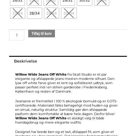
26/32
27/32
28/32
29/32
30/32
26/34
wide
jeans
27/34
28/34
29/34
30/34
off
white
antal
Tilføj til kurv
Beskrivelse
Willow Wide Jeans Off White
fra Skall Studio er et par
elegante og afslappede jeans med en moderne silhuet. Den
lyse off white farve giver et rent og sofistikeret udtryk, som
passer perfekt ind i en stilren garderobe i Frederiksberg,
København og resten af Danmark.
Jeansene er fremstillet i 100 % økologisk bomuld og er GOTS-
certificerede. Materialet føles behageligt mod huden og giver
en smuk, naturlig struktur. Samtidig gør den afslappede
pasform dem komfortable at bære hele dagen. Derfor bliver
Willow Wide Jeans Off White
et alsidigt valg til både
hverdagsbrug og mere elegante outfits.
Designet har brede ben og et lavt, afslappet fit, som giver et