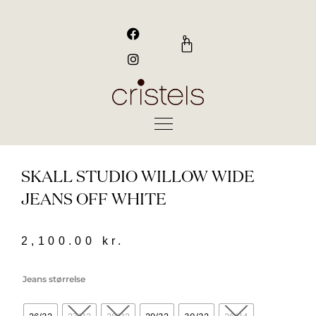
Gå
til
F
I
a
n
indholdet
0
Kurv
c
s
e
t
b
a
o
g
o
r
k
a
m
SKALL STUDIO WILLOW WIDE
JEANS OFF WHITE
2,100.00
kr.
Skall
Jeans størrelse
Studio
Willow