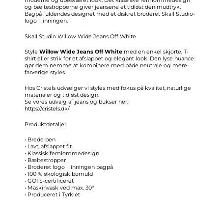
moderne og ubesværet look. Det klassiske femlommedesign
og bæltestropperne giver jeansene et tidløst denimudtryk.
Bagpå fuldendes designet med et diskret broderet Skall Studio-
logo i linningen.
Skall Studio Willow Wide Jeans Off White
Style
Willow Wide Jeans Off White
med en enkel skjorte, T-
shirt eller strik for et afslappet og elegant look. Den lyse nuance
gør dem nemme at kombinere med både neutrale og mere
farverige styles.
Hos Cristels udvælger vi styles med fokus på kvalitet, naturlige
materialer og tidløst design.
Se vores udvalg af jeans og bukser her:
https://cristels.dk/
Produktdetaljer
• Brede ben
• Lavt, afslappet fit
• Klassisk femlommedesign
• Bæltestropper
• Broderet logo i linningen bagpå
• 100 % økologisk bomuld
• GOTS-certificeret
• Maskinvask ved max. 30°
• Produceret i Tyrkiet