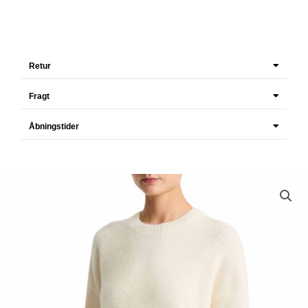
Retur
Fragt
Åbningstider