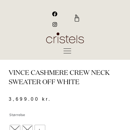
Gå
til
F
I
a
n
indholdet
0
Kurv
c
s
e
t
b
a
o
g
o
r
k
a
m
VINCE CASHMERE CREW NECK
SWEATER OFF WHITE
3,699.00
kr.
Vince
Størrelse
Cashmere
Crew