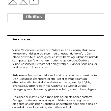
S
M
L
Neck
Sweater
Off
Tilføj til kurv
White
antal
Beskrivelse
Vince Cashmere Sweater Off White er en eksklusiv strik, som
kombinerer tidløs elegance med enestående komfort. Den
bløde off white nuance giver et sofistikeret og luksuriøst udtryk,
som passer perfekt ind i en moderne garderobe. Derfor er
Vince Cashmere Sweater et oplagt valg til kvinder, som ønsker
kvalitet og stil i hverdagen.
Strikken er fremstillet i Vince’s karakteristiske cashmerekvalitet.
Den luksuriøse cashmere er strikket af totrådet garn og
efterbehandlet for at skabe ekstra varme og en blød, fyldig
overflade. Derfor føles Vince Cashmere Sweater utrolig
behagelig mod huden og giver komfort gennem hele dagen.
Designet er klassisk med rund hals og en afslappet pasform.
Det gør modellen nem at style til både hverdag og mere
elegante anledninger. Samtidig understreger det enkle design
den eksklusive kvalitet og det tidløse udtryk.