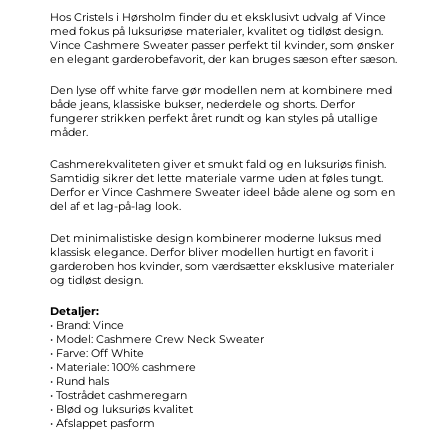
Hos Cristels i Hørsholm finder du et eksklusivt udvalg af Vince
med fokus på luksuriøse materialer, kvalitet og tidløst design.
Vince Cashmere Sweater passer perfekt til kvinder, som ønsker
en elegant garderobefavorit, der kan bruges sæson efter sæson.
Den lyse off white farve gør modellen nem at kombinere med
både jeans, klassiske bukser, nederdele og shorts. Derfor
fungerer strikken perfekt året rundt og kan styles på utallige
måder.
Cashmerekvaliteten giver et smukt fald og en luksuriøs finish.
Samtidig sikrer det lette materiale varme uden at føles tungt.
Derfor er Vince Cashmere Sweater ideel både alene og som en
del af et lag-på-lag look.
Det minimalistiske design kombinerer moderne luksus med
klassisk elegance. Derfor bliver modellen hurtigt en favorit i
garderoben hos kvinder, som værdsætter eksklusive materialer
og tidløst design.
Detaljer:
• Brand: Vince
• Model: Cashmere Crew Neck Sweater
• Farve: Off White
• Materiale: 100% cashmere
• Rund hals
• Tostrådet cashmeregarn
• Blød og luksuriøs kvalitet
• Afslappet pasform