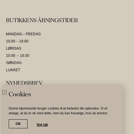
BUTIKKENS ÅBNINGSTIDER
MANDAG – FREDAG
10.00 – 19.00
LØRDAG
10.00 – 16.00
SØNDAG
LUKKET
NYHEDSBREV
Cookies
SKRIV DIG OP OG VÆR DEN FØRSTE TIL AT MODTAGE NYHEDER
Denne hjemmeside bruger cookies til at forbedre din oplevelse. Vi vil
antage, at du er ok med dette, men du kan fravælge, hvis du ønsker.
Tilmeld nyhedsbrev
OK
Nej,tak