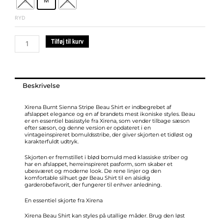
S
M
L
Stripe
Beau
RYD
Shirt
antal
Tilføj til kurv
Beskrivelse
Xirena Burnt Sienna Stripe Beau Shirt er indbegrebet af
afslappet elegance og en af brandets mest ikoniske styles. Beau
er en essentiel basisstyle fra Xirena, som vender tilbage sæson
efter sæson, og denne version er opdateret i en
vintageinspireret bomuldsstribe, der giver skjorten et tidløst og
karakterfuldt udtryk.
Skjorten er fremstillet i blød bomuld med klassiske striber og
har en afslappet, herreinspireret pasform, som skaber et
ubesværet og moderne look. De rene linjer og den
komfortable silhuet gør Beau Shirt til en alsidig
garderobefavorit, der fungerer til enhver anledning.
En essentiel skjorte fra Xirena
Xirena Beau Shirt kan styles på utallige måder. Brug den løst