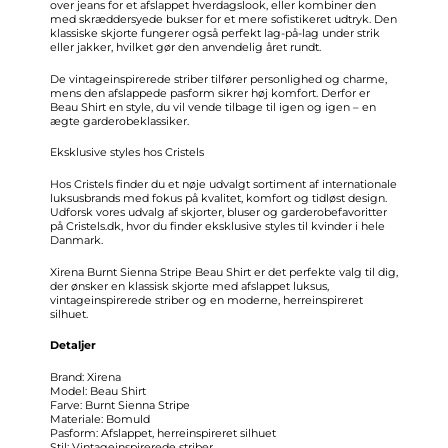
over jeans for et afslappet hverdagslook, eller kombiner den
med skræddersyede bukser for et mere sofistikeret udtryk. Den
klassiske skjorte fungerer også perfekt lag-på-lag under strik
eller jakker, hvilket gør den anvendelig året rundt.
De vintageinspirerede striber tilfører personlighed og charme,
mens den afslappede pasform sikrer høj komfort. Derfor er
Beau Shirt en style, du vil vende tilbage til igen og igen – en
ægte garderobeklassiker.
Eksklusive styles hos Cristels
Hos Cristels finder du et nøje udvalgt sortiment af internationale
luksusbrands med fokus på kvalitet, komfort og tidløst design.
Udforsk vores udvalg af skjorter, bluser og garderobefavoritter
på Cristels.dk, hvor du finder eksklusive styles til kvinder i hele
Danmark.
Xirena Burnt Sienna Stripe Beau Shirt er det perfekte valg til dig,
der ønsker en klassisk skjorte med afslappet luksus,
vintageinspirerede striber og en moderne, herreinspireret
silhuet.
Detaljer
Brand: Xirena
Model: Beau Shirt
Farve: Burnt Sienna Stripe
Materiale: Bomuld
Pasform: Afslappet, herreinspireret silhuet
Stil: Vintageinspirerede striber