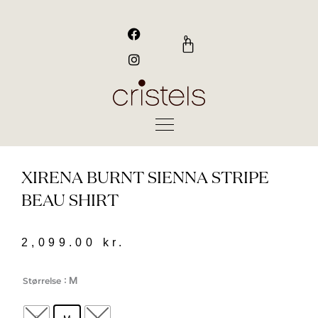
Gå
til
F
I
a
n
indholdet
0
Kurv
c
s
e
t
b
a
o
g
o
r
k
a
m
XIRENA BURNT SIENNA STRIPE
BEAU SHIRT
2,099.00
kr.
Xirena
: M
Størrelse
Burnt
Sienna