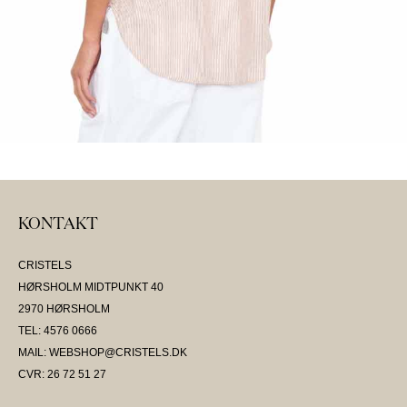
KONTAKT
CRISTELS
HØRSHOLM MIDTPUNKT 40
2970 HØRSHOLM
TEL: 4576 0666
MAIL: WEBSHOP@CRISTELS.DK
CVR: 26 72 51 27