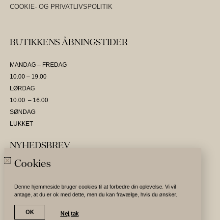
COOKIE- OG PRIVATLIVSPOLITIK
BUTIKKENS ÅBNINGSTIDER
MANDAG – FREDAG
10.00 – 19.00
LØRDAG
10.00 – 16.00
SØNDAG
LUKKET
NYHEDSBREV
Cookies
SKRIV DIG OP OG VÆR DEN FØRSTE TIL AT MODTAGE NYHEDER
Denne hjemmeside bruger cookies til at forbedre din oplevelse. Vi vil
antage, at du er ok med dette, men du kan fravælge, hvis du ønsker.
Tilmeld nyhedsbrev
OK
Nej,tak