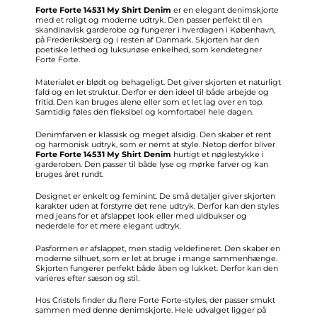
Forte Forte 14531 My Shirt Denim
er en elegant denimskjorte
med et roligt og moderne udtryk. Den passer perfekt til en
skandinavisk garderobe og fungerer i hverdagen i København,
på Frederiksberg og i resten af Danmark. Skjorten har den
poetiske lethed og luksuriøse enkelhed, som kendetegner
Forte Forte.
Materialet er blødt og behageligt. Det giver skjorten et naturligt
fald og en let struktur. Derfor er den ideel til både arbejde og
fritid. Den kan bruges alene eller som et let lag over en top.
Samtidig føles den fleksibel og komfortabel hele dagen.
Denimfarven er klassisk og meget alsidig. Den skaber et rent
og harmonisk udtryk, som er nemt at style. Netop derfor bliver
Forte Forte 14531 My Shirt Denim
hurtigt et nøglestykke i
garderoben. Den passer til både lyse og mørke farver og kan
bruges året rundt.
Designet er enkelt og feminint. De små detaljer giver skjorten
karakter uden at forstyrre det rene udtryk. Derfor kan den styles
med jeans for et afslappet look eller med uldbukser og
nederdele for et mere elegant udtryk.
Pasformen er afslappet, men stadig veldefineret. Den skaber en
moderne silhuet, som er let at bruge i mange sammenhænge.
Skjorten fungerer perfekt både åben og lukket. Derfor kan den
varieres efter sæson og stil.
Hos Cristels finder du flere Forte Forte-styles, der passer smukt
sammen med denne denimskjorte. Hele udvalget ligger på