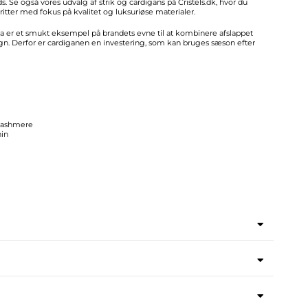
. Se også vores udvalg af strik og cardigans på Cristels.dk, hvor du
ritter med fokus på kvalitet og luksuriøse materialer.
a er et smukt eksempel på brandets evne til at kombinere afslappet
ign. Derfor er cardiganen en investering, som kan bruges sæson efter
 cashmere
nin