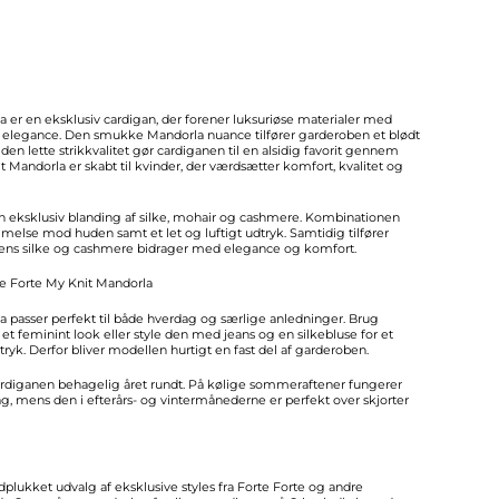
 er en eksklusiv cardigan, der forener luksuriøse materialer med
s elegance. Den smukke Mandorla nuance tilfører garderoben et blødt
den lette strikkvalitet gør cardiganen til en alsidig favorit gennem
it Mandorla er skabt til kvinder, der værdsætter komfort, kvalitet og
 en eksklusiv blanding af silke, mohair og cashmere. Kombinationen
melse mod huden samt et let og luftigt udtryk. Samtidig tilfører
ens silke og cashmere bidrager med elegance og komfort.
e Forte My Knit Mandorla
a passer perfekt til både hverdag og særlige anledninger. Brug
 et feminint look eller style den med jeans og en silkebluse for et
tryk. Derfor bliver modellen hurtigt en fast del af garderoben.
 cardiganen behagelig året rundt. På kølige sommeraftener fungerer
g, mens den i efterårs- og vintermånederne er perfekt over skjorter
ndplukket udvalg af eksklusive styles fra Forte Forte og andre