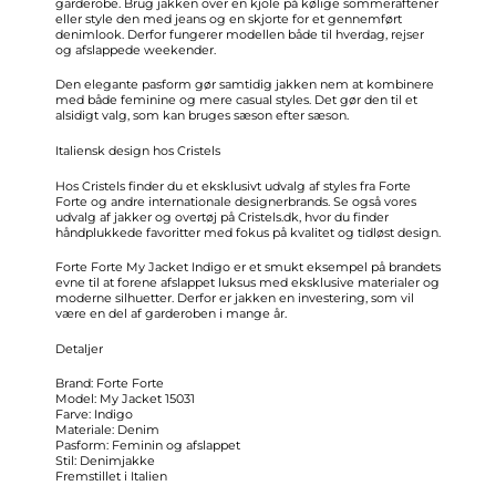
garderobe. Brug jakken over en kjole på kølige sommeraftener
eller style den med jeans og en skjorte for et gennemført
denimlook. Derfor fungerer modellen både til hverdag, rejser
og afslappede weekender.
Den elegante pasform gør samtidig jakken nem at kombinere
med både feminine og mere casual styles. Det gør den til et
alsidigt valg, som kan bruges sæson efter sæson.
Italiensk design hos Cristels
Hos Cristels finder du et eksklusivt udvalg af styles fra Forte
Forte og andre internationale designerbrands. Se også vores
udvalg af jakker og overtøj på Cristels.dk, hvor du finder
håndplukkede favoritter med fokus på kvalitet og tidløst design.
Forte Forte My Jacket Indigo er et smukt eksempel på brandets
evne til at forene afslappet luksus med eksklusive materialer og
moderne silhuetter. Derfor er jakken en investering, som vil
være en del af garderoben i mange år.
Detaljer
Brand: Forte Forte
Model: My Jacket 15031
Farve: Indigo
Materiale: Denim
Pasform: Feminin og afslappet
Stil: Denimjakke
Fremstillet i Italien