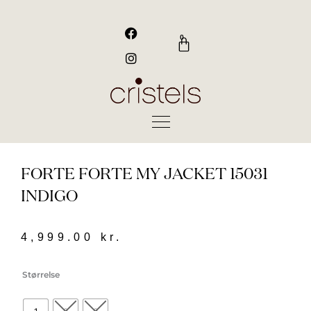
Gå
til
F
I
a
n
indholdet
0
Kurv
c
s
e
t
b
a
o
g
o
r
k
a
m
FORTE FORTE MY JACKET 15031
INDIGO
4,999.00
kr.
Forte
Størrelse
Forte
my