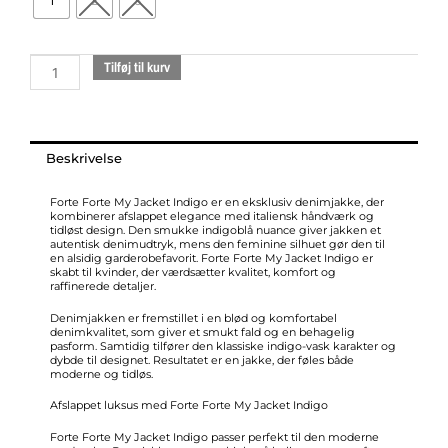
1
2
3
jacket
15031
indigo
Tilføj til kurv
antal
Beskrivelse
Forte Forte My Jacket Indigo er en eksklusiv denimjakke, der
kombinerer afslappet elegance med italiensk håndværk og
tidløst design. Den smukke indigoblå nuance giver jakken et
autentisk denimudtryk, mens den feminine silhuet gør den til
en alsidig garderobefavorit. Forte Forte My Jacket Indigo er
skabt til kvinder, der værdsætter kvalitet, komfort og
raffinerede detaljer.
Denimjakken er fremstillet i en blød og komfortabel
denimkvalitet, som giver et smukt fald og en behagelig
pasform. Samtidig tilfører den klassiske indigo-vask karakter og
dybde til designet. Resultatet er en jakke, der føles både
moderne og tidløs.
Afslappet luksus med Forte Forte My Jacket Indigo
Forte Forte My Jacket Indigo passer perfekt til den moderne