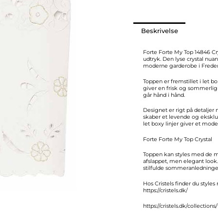
Beskrivelse
Forte Forte My Top 14846 Cry
udtryk. Den lyse crystal nuan
moderne garderobe i Freder
Toppen er fremstillet i let 
giver en frisk og sommerlig 
går hånd i hånd.
Designet er rigt på detaljer
skaber et levende og eksklus
let boxy linjer giver et mode
Forte Forte My Top Crystal
Toppen kan styles med de ma
afslappet, men elegant look
stilfulde sommeranledninge
Hos Cristels finder du styles
https://cristels.dk/
https://cristels.dk/collection