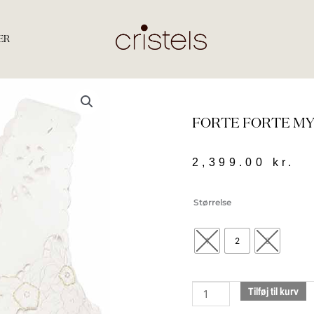
ER
FORTE FORTE MY
2,399.00
kr.
Forte
Størrelse
Forte
my
1
2
3
top
14846
crystal
Tilføj til kurv
antal