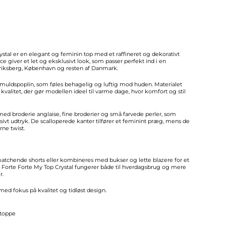
stal er en elegant og feminin top med et raffineret og dekorativt
ce giver et let og eksklusivt look, som passer perfekt ind i en
iksberg, København og resten af Danmark.
bomuldspoplin, som føles behagelig og luftig mod huden. Materialet
kvalitet, der gør modellen ideel til varme dage, hvor komfort og stil
 med broderie anglaise, fine broderier og små farvede perler, som
ivt udtryk. De scalloperede kanter tilfører et feminint præg, mens de
rne twist.
tchende shorts eller kombineres med bukser og lette blazere for et
. Forte Forte My Top Crystal fungerer både til hverdagsbrug og mere
r.
 med fokus på kvalitet og tidløst design.
s/toppe