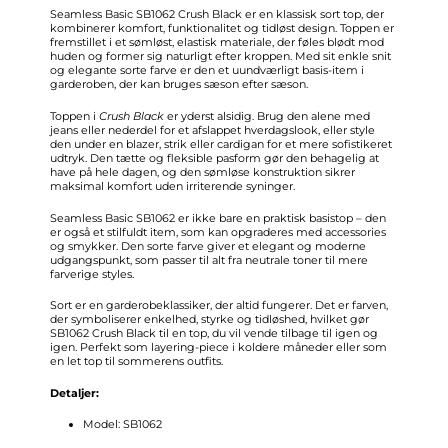
Seamless Basic SB1062 Crush Black er en klassisk sort top, der
kombinerer komfort, funktionalitet og tidløst design. Toppen er
fremstillet i et sømløst, elastisk materiale, der føles blødt mod
huden og former sig naturligt efter kroppen. Med sit enkle snit
og elegante sorte farve er den et uundværligt basis-item i
garderoben, der kan bruges sæson efter sæson.
Toppen i
Crush Black
er yderst alsidig. Brug den alene med
jeans eller nederdel for et afslappet hverdagslook, eller style
den under en blazer, strik eller cardigan for et mere sofistikeret
udtryk. Den tætte og fleksible pasform gør den behagelig at
have på hele dagen, og den sømløse konstruktion sikrer
maksimal komfort uden irriterende syninger.
Seamless Basic SB1062 er ikke bare en praktisk basistop – den
er også et stilfuldt item, som kan opgraderes med accessories
og smykker. Den sorte farve giver et elegant og moderne
udgangspunkt, som passer til alt fra neutrale toner til mere
farverige styles.
Sort er en garderobeklassiker, der altid fungerer. Det er farven,
der symboliserer enkelhed, styrke og tidløshed, hvilket gør
SB1062 Crush Black til en top, du vil vende tilbage til igen og
igen. Perfekt som layering-piece i koldere måneder eller som
en let top til sommerens outfits.
Detaljer:
Model: SB1062