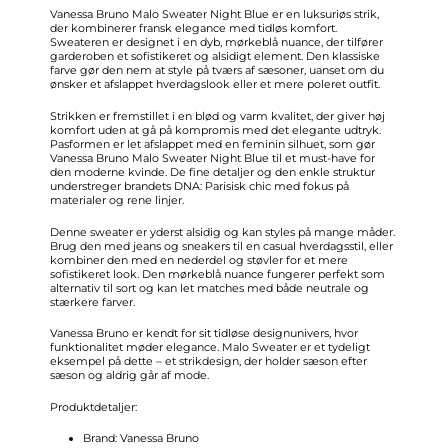
Vanessa Bruno Malo Sweater Night Blue er en luksuriøs strik,
der kombinerer fransk elegance med tidløs komfort.
Sweateren er designet i en dyb, mørkeblå nuance, der tilfører
garderoben et sofistikeret og alsidigt element. Den klassiske
farve gør den nem at style på tværs af sæsoner, uanset om du
ønsker et afslappet hverdagslook eller et mere poleret outfit.
Strikken er fremstillet i en blød og varm kvalitet, der giver høj
komfort uden at gå på kompromis med det elegante udtryk.
Pasformen er let afslappet med en feminin silhuet, som gør
Vanessa Bruno Malo Sweater Night Blue til et must-have for
den moderne kvinde. De fine detaljer og den enkle struktur
understreger brandets DNA: Parisisk chic med fokus på
materialer og rene linjer.
Denne sweater er yderst alsidig og kan styles på mange måder.
Brug den med jeans og sneakers til en casual hverdagsstil, eller
kombiner den med en nederdel og støvler for et mere
sofistikeret look. Den mørkeblå nuance fungerer perfekt som
alternativ til sort og kan let matches med både neutrale og
stærkere farver.
Vanessa Bruno er kendt for sit tidløse designunivers, hvor
funktionalitet møder elegance. Malo Sweater er et tydeligt
eksempel på dette – et strikdesign, der holder sæson efter
sæson og aldrig går af mode.
Produktdetaljer:
Brand: Vanessa Bruno