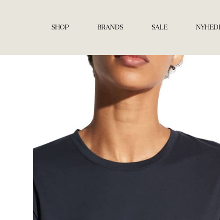
Gå
til
indholdet
SHOP
BRANDS
SALE
NYHED