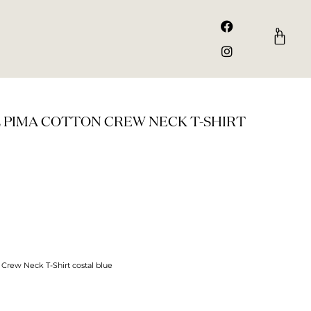
F
I
a
n
0
Kurv
c
s
e
t
b
a
o
g
o
r
k
a
m
L PIMA COTTON CREW NECK T-SHIRT
 Crew Neck T-Shirt costal blue