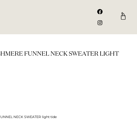
F
I
a
n
0
Kurv
c
s
e
t
b
a
o
g
o
r
k
a
m
SHMERE FUNNEL NECK SWEATER LIGHT
NNEL NECK SWEATER light tide