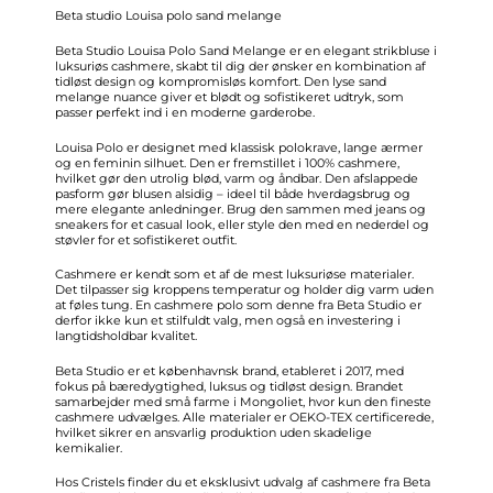
Beta studio Louisa polo sand melange
Beta Studio Louisa Polo Sand Melange er en elegant strikbluse i
luksuriøs cashmere, skabt til dig der ønsker en kombination af
tidløst design og kompromisløs komfort. Den lyse sand
melange nuance giver et blødt og sofistikeret udtryk, som
passer perfekt ind i en moderne garderobe.
Louisa Polo er designet med klassisk polokrave, lange ærmer
og en feminin silhuet. Den er fremstillet i 100% cashmere,
hvilket gør den utrolig blød, varm og åndbar. Den afslappede
pasform gør blusen alsidig – ideel til både hverdagsbrug og
mere elegante anledninger. Brug den sammen med jeans og
sneakers for et casual look, eller style den med en nederdel og
støvler for et sofistikeret outfit.
Cashmere er kendt som et af de mest luksuriøse materialer.
Det tilpasser sig kroppens temperatur og holder dig varm uden
at føles tung. En cashmere polo som denne fra Beta Studio er
derfor ikke kun et stilfuldt valg, men også en investering i
langtidsholdbar kvalitet.
Beta Studio er et københavnsk brand, etableret i 2017, med
fokus på bæredygtighed, luksus og tidløst design. Brandet
samarbejder med små farme i Mongoliet, hvor kun den fineste
cashmere udvælges. Alle materialer er OEKO-TEX certificerede,
hvilket sikrer en ansvarlig produktion uden skadelige
kemikalier.
Hos Cristels finder du et eksklusivt udvalg af cashmere fra Beta