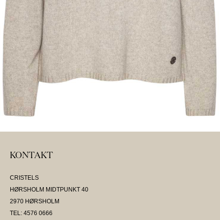
KONTAKT
CRISTELS
HØRSHOLM MIDTPUNKT 40
2970 HØRSHOLM
TEL: 4576 0666